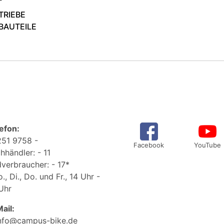
TRIEBE
BAUTEILE
efon:
51 9758 -
Facebook
YouTube
hhändler: - 11
verbraucher: - 17*
., Di., Do. und Fr., 14 Uhr -
Uhr
ail:
nfo@campus-bike.de