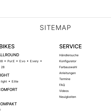
SITEMAP
BIKES
SERVICE
ALLROUND
Händlersuche
38
Pur:E
E:vo
E:very
Konfigurator
 28
Farbauswahl
Anleitungen
LIGHT
Termine
 light
E:lite
FAQ
COMFORT
Videos
Neuigkeiten
KOMPAKT
E