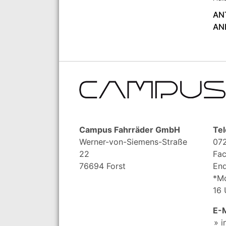
AN
AN
Campus Fahrräder GmbH
Tel
Werner-von-Siemens-Straße
072
22
Fac
76694 Forst
End
*Mo
16 
E-M
i