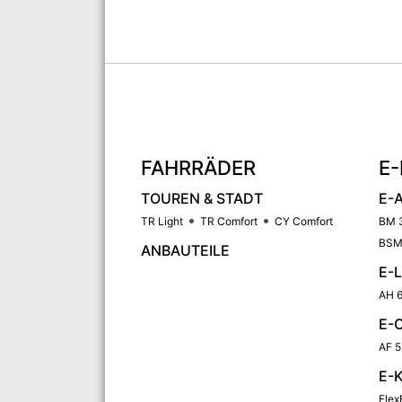
FAHRRÄDER
E-
TOUREN & STADT
E-
TR Light
TR Comfort
CY Comfort
BM 
BSM
ANBAUTEILE
E-
AH 6
E-
AF 5
E-
Flex