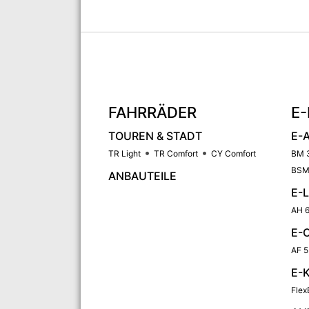
FAHRRÄDER
E-
TOUREN & STADT
E-
TR Light
TR Comfort
CY Comfort
BM 
BSM
ANBAUTEILE
E-
AH 6
E-
AF 5
E-
Flex