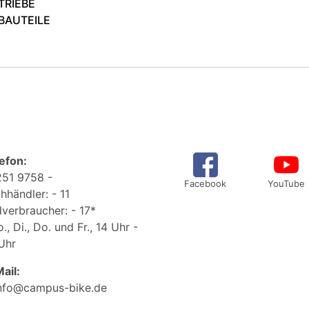
TRIEBE
BAUTEILE
efon:
51 9758 -
Facebook
YouTube
hhändler: - 11
verbraucher: - 17*
., Di., Do. und Fr., 14 Uhr -
Uhr
ail:
nfo@campus-bike.de