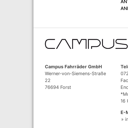
AN
AN
Campus Fahrräder GmbH
Tel
Werner-von-Siemens-Straße
072
22
Fac
76694 Forst
End
*Mo
16 
E-M
i