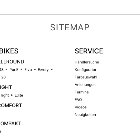
SITEMAP
BIKES
SERVICE
ALLROUND
Händlersuche
38
Pur:E
E:vo
E:very
Konfigurator
 28
Farbauswahl
Anleitungen
LIGHT
Termine
 light
E:lite
FAQ
COMFORT
Videos
Neuigkeiten
KOMPAKT
E