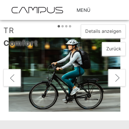
MENÜ
•
•
•
•
TR
Details anzeigen
Comfort
Zurück
Zurück
Vorwärts