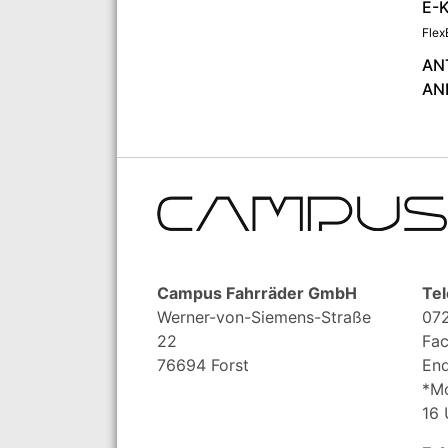
E-
Flex
AN
AN
Campus Fahrräder GmbH
Tel
Werner-von-Siemens-Straße
072
22
Fac
76694 Forst
End
*Mo
16 