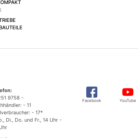
KOMPAKT
E
TRIEBE
BAUTEILE
efon:
51 9758 -
Facebook
YouTube
hhändler: - 11
verbraucher: - 17*
., Di., Do. und Fr., 14 Uhr -
Uhr