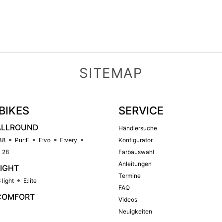
SITEMAP
BIKES
SERVICE
ALLROUND
Händlersuche
38
Pur:E
E:vo
E:very
Konfigurator
 28
Farbauswahl
Anleitungen
LIGHT
Termine
 light
E:lite
FAQ
COMFORT
Videos
Neuigkeiten