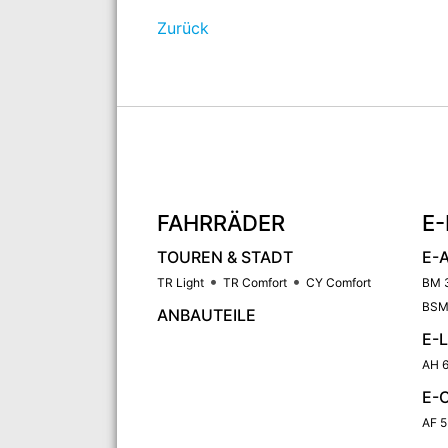
Zurück
FAHRRÄDER
E-
TOUREN & STADT
E-
TR Light
TR Comfort
CY Comfort
BM 
BSM
ANBAUTEILE
E-
AH 6
E-
AF 5