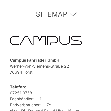
SITEMAP
Campus Fahrräder GmbH
Werner-von-Siemens-Straße 22
76694 Forst
Telefon:
07251 9758 -
Fachhändler: - 11
Endverbraucher: - 17*
*Mo., Di., Do. und Fr., 14 Uhr - 16 Uhr