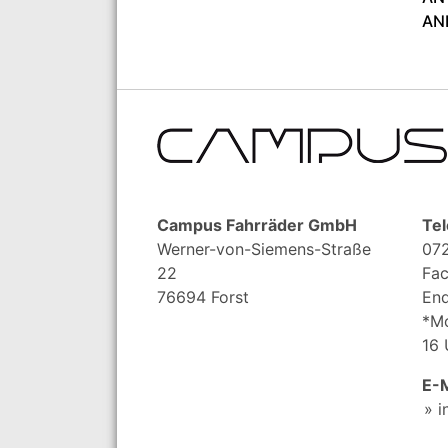
AN
Campus Fahrräder GmbH
Tel
Werner-von-Siemens-Straße
072
22
Fac
76694 Forst
End
*Mo
16 
E-M
i