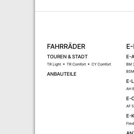
FAHRRÄDER
E-
TOUREN & STADT
E-
TR Light
TR Comfort
CY Comfort
BM 
BSM
ANBAUTEILE
E-
AH 6
E-
AF 5
E-
Flex
AN