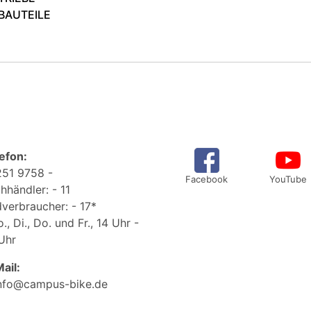
BAUTEILE
efon:
51 9758 -
Facebook
YouTube
hhändler: - 11
verbraucher: - 17*
., Di., Do. und Fr., 14 Uhr -
Uhr
ail:
nfo@campus-bike.de