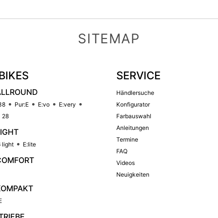
SITEMAP
BIKES
SERVICE
ALLROUND
Händlersuche
38
Pur:E
E:vo
E:very
Konfigurator
 28
Farbauswahl
Anleitungen
LIGHT
Termine
 light
E:lite
FAQ
COMFORT
Videos
Neuigkeiten
KOMPAKT
E
TRIEBE