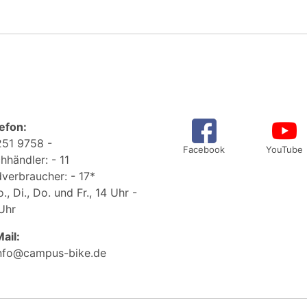
efon:
51 9758 -
Facebook
YouTube
hhändler: - 11
verbraucher: - 17*
., Di., Do. und Fr., 14 Uhr -
Uhr
ail:
nfo@campus-bike.de