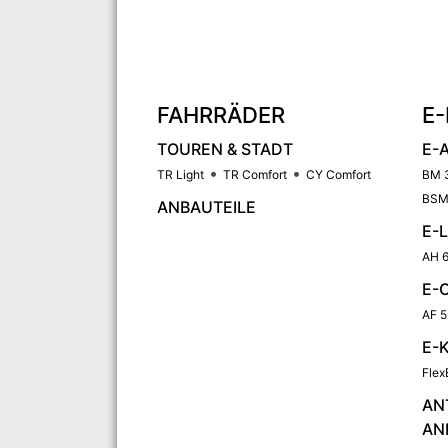
FAHRRÄDER
E-
TOUREN & STADT
E-
TR Light
TR Comfort
CY Comfort
BM 
BSM
ANBAUTEILE
E-
AH 6
E-
AF 5
E-
Flex
AN
AN