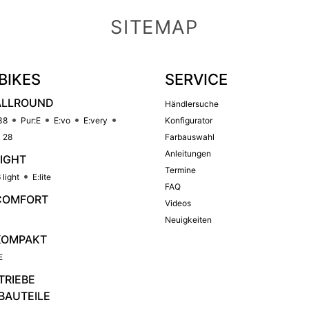
SITEMAP
BIKES
SERVICE
ALLROUND
Händlersuche
38
Pur:E
E:vo
E:very
Konfigurator
 28
Farbauswahl
Anleitungen
LIGHT
Termine
 light
E:lite
FAQ
COMFORT
Videos
Neuigkeiten
KOMPAKT
E
TRIEBE
BAUTEILE