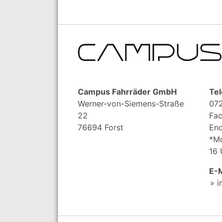
Campus Fahrräder GmbH
Tel
Werner-von-Siemens-Straße
072
22
Fac
76694 Forst
End
*Mo
16 
E-M
i