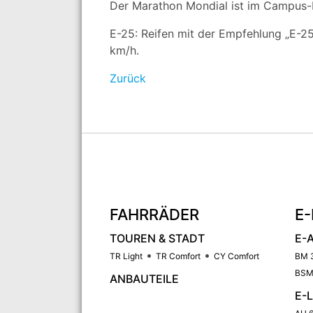
Der Marathon Mondial ist im Campus-P
E-25: Reifen mit der Empfehlung „E-25“
km/h.
Zurück
FAHRRÄDER
E-
TOUREN & STADT
E-
TR Light
TR Comfort
CY Comfort
BM 
BSM
ANBAUTEILE
E-