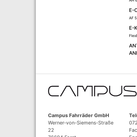
AH 6
E-
AF 5
E-
Flex
AN
AN
Campus Fahrräder GmbH
Tel
Werner-von-Siemens-Straße
072
22
Fac