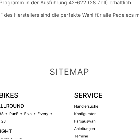
rogramm in der Ausführung 42-622 (28 Zoll) erhältlich.
 des Herstellers sind die perfekte Wahl für alle Pedelecs m
SITEMAP
BIKES
SERVICE
ALLROUND
Händlersuche
38
Pur:E
E:vo
E:very
Konfigurator
 28
Farbauswahl
Anleitungen
LIGHT
Termine