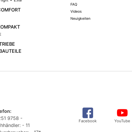
 light
E:lite
FAQ
COMFORT
Videos
Neuigkeiten
KOMPAKT
E
TRIEBE
BAUTEILE
efon:
51 9758 -
Facebook
YouTube
hhändler: - 11