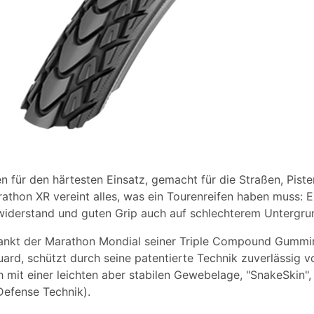
fen für den härtesten Einsatz, gemacht für die Straßen, Pist
thon XR vereint alles, was ein Tourenreifen haben muss: E
lwiderstand und guten Grip auch auf schlechterem Untergru
dankt der Marathon Mondial seiner Triple Compound Gummim
ard, schützt durch seine patentierte Technik zuverlässig 
 mit einer leichten aber stabilen Gewebelage, "SnakeSkin",
Defense Technik).